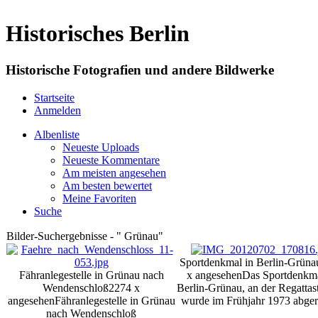
Historisches Berlin
Historische Fotografien und andere Bildwerke
Startseite
Anmelden
Albenliste
Neueste Uploads
Neueste Kommentare
Am meisten angesehen
Am besten bewertet
Meine Favoriten
Suche
Bilder-Suchergebnisse - " Grünau"
Sportdenkmal in Berlin-Grüna
Fähranlegestelle in Grünau nach
x angesehen
Das Sportdenkma
Wendenschloß
2274 x
Berlin-Grünau, an der Regattas
angesehen
Fähranlegestelle in Grünau
wurde im Frühjahr 1973 abger
nach Wendenschloß