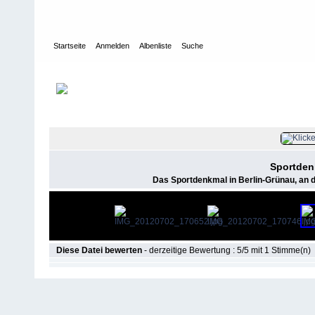
Startseite
Anmelden
Albenliste
Suche
Galerie
>
Köpenick (Gästegalerie)
Datei 9/23
Sportden
Das Sportdenkmal in Berlin-Grünau, an 
Diese Datei bewerten
- derzeitige Bewertung : 5/5 mit 1 Stimme(n)